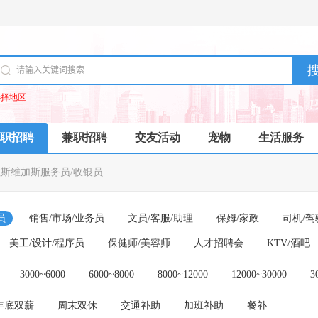
选择地区
职招聘
兼职招聘
交友活动
宠物
生活服务
拉斯维加斯服务员/收银员
员
销售/市场/业务员
文员/客服/助理
保姆/家政
司机/驾
美工/设计/程序员
保健师/美容师
人才招聘会
KTV/酒吧
3000~6000
6000~8000
8000~12000
12000~30000
3
年底双薪
周末双休
交通补助
加班补助
餐补