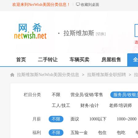
欢迎来到NetWish美国分类信息！
收藏到桌面
·
拉斯维加斯
[切换]
首页
二手转让
车辆买卖
房屋租售
全
拉斯维加斯NetWish美国分类信息
>
拉斯维加斯全职招聘
>
栏目分类
不限
营业员/促销/零售
服务员/收银
工人/技工
财务/会计
老师/培训师
月薪
不限
面议
1000以下
1000~2000
福利
不限
五险一金
包住
包吃