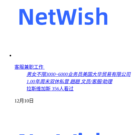
客服兼职工作
男女不限
3000~6000
业务员
美国大华贸易有限公司
1.00年
周末双休
私营
趙趙
文员/客服/助理
拉斯维加斯
356人看过
12月10日