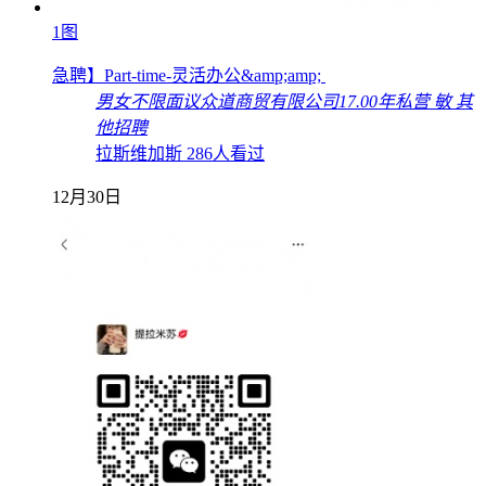
1图
急聘】Part-time-灵活办公&amp;amp;
男女不限
面议
众道商贸有限公司
17.00年
私营
敏
其
他招聘
拉斯维加斯
286人看过
12月30日