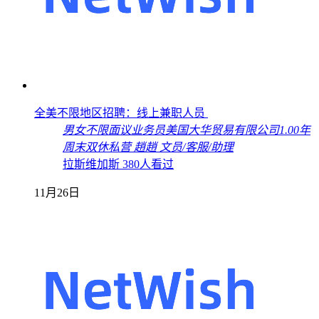
全美不限地区招聘：线上兼职人员
男女不限
面议
业务员
美国大华贸易有限公司
1.00年
周末双休
私营
趙趙
文员/客服/助理
拉斯维加斯
380人看过
11月26日