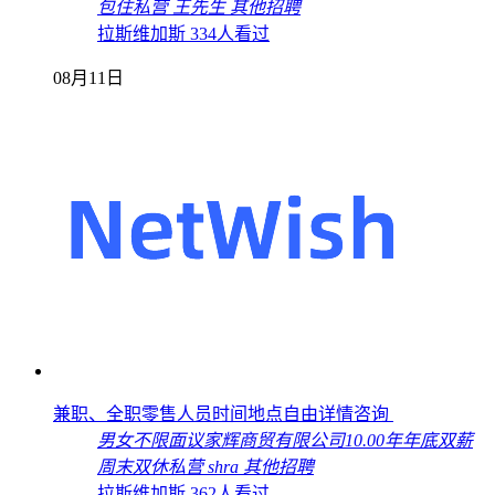
包住
私营
王先生
其他招聘
拉斯维加斯
334人看过
08月11日
兼职、全职零售人员时间地点自由详情咨询
男女不限
面议
家辉商贸有限公司
10.00年
年底双薪
周末双休
私营
shra
其他招聘
拉斯维加斯
362人看过