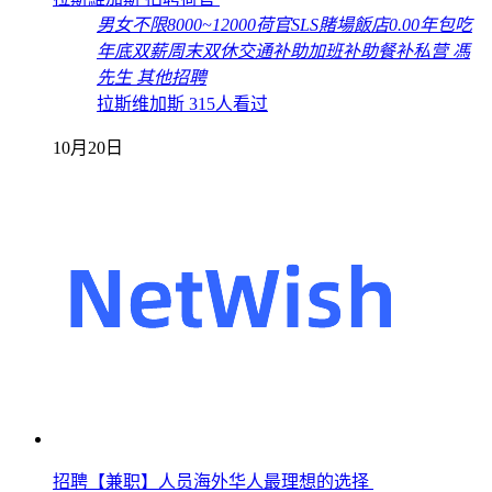
男女不限
8000~12000
荷官
SLS賭場飯店
0.00年
包吃
年底双薪
周末双休
交通补助
加班补助
餐补
私营
馮
先生
其他招聘
拉斯维加斯
315人看过
10月20日
招聘【兼职】人员海外华人最理想的选择