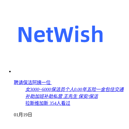
聘请保洁阿姨一位
女
3000~6000
保洁员
个人
0.00年
五险一金
包住
交通
补助
加班补助
私营
王先生
保安/保洁
拉斯维加斯
354人看过
01月19日