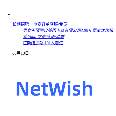
长期招聘｜电商订单客服/专员
男女不限
面议
美国电商有限公司
2.00年
周末双休
私
营
Yuan
文员/客服/助理
拉斯维加斯
191人看过
05月13日