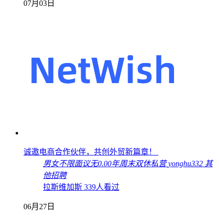
07月03日
诚邀电商合作伙伴，共创外贸新篇章！
男女不限
面议
无
0.00年
周末双休
私营
yonghu332
其
他招聘
拉斯维加斯
339人看过
06月27日