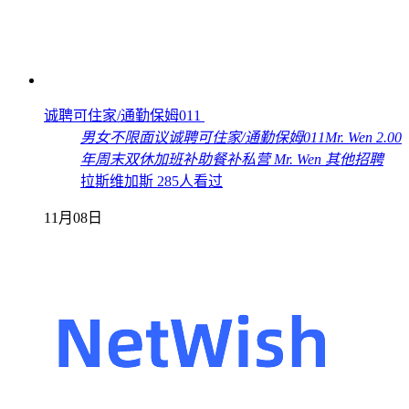
诚聘可住家/通勤保姆011
男女不限
面议
诚聘可住家/通勤保姆011
Mr. Wen
2.00
年
周末双休
加班补助
餐补
私营
Mr. Wen
其他招聘
拉斯维加斯
285人看过
11月08日