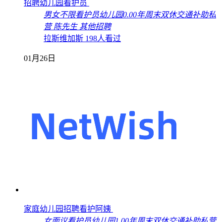
招聘幼儿园看护员
男女不限
看护员
幼儿园
0.00年
周末双休
交通补助
私
营
陈先生
其他招聘
拉斯维加斯
198人看过
01月26日
家庭幼儿园招聘看护阿姨
女
面议
看护员
幼儿园
1.00年
周末双休
交通补助
私营