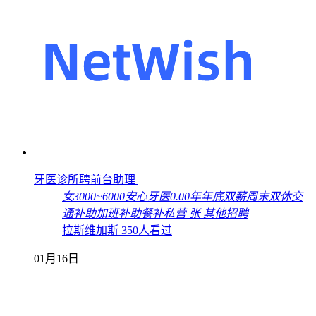
牙医诊所聘前台助理
女
3000~6000
安心牙医
0.00年
年底双薪
周末双休
交
通补助
加班补助
餐补
私营
张
其他招聘
拉斯维加斯
350人看过
01月16日