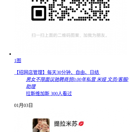
1图
【招网店管理】每天30分钟、自由、日结
男女不限
面议
驰聘商贸
0.00年
私营
米娅
文员/客服/
助理
拉斯维加斯
300人看过
01月03日