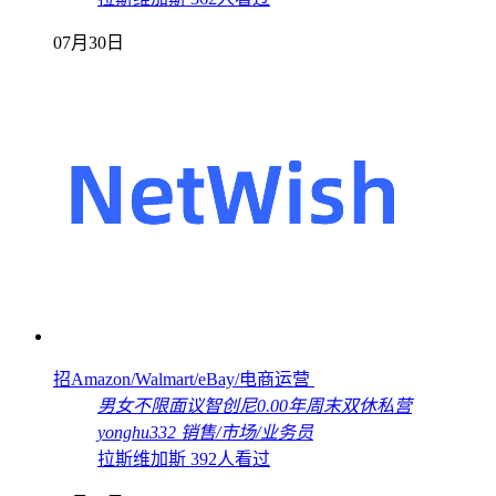
07月30日
招Amazon/Walmart/eBay/电商运营
男女不限
面议
智创尼
0.00年
周末双休
私营
yonghu332
销售/市场/业务员
拉斯维加斯
392人看过