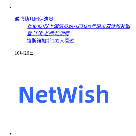
诚聘幼儿园保洁员
女
30000以上
保洁员
幼儿园
3.00年
周末双休
餐补
私
营
江涛
老师/培训师
拉斯维加斯
302人看过
10月26日