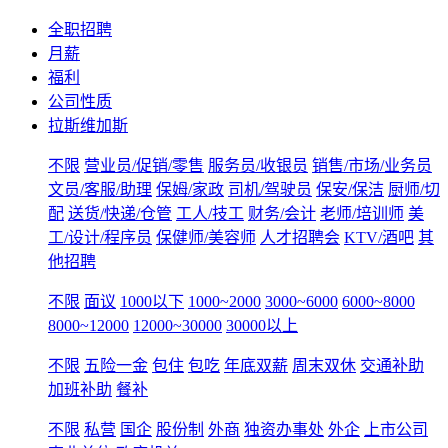
全职招聘
月薪
福利
公司性质
拉斯维加斯
不限
营业员/促销/零售
服务员/收银员
销售/市场/业务员
文员/客服/助理
保姆/家政
司机/驾驶员
保安/保洁
厨师/切
配
送货/快递/仓管
工人/技工
财务/会计
老师/培训师
美
工/设计/程序员
保健师/美容师
人才招聘会
KTV/酒吧
其
他招聘
不限
面议
1000以下
1000~2000
3000~6000
6000~8000
8000~12000
12000~30000
30000以上
不限
五险一金
包住
包吃
年底双薪
周末双休
交通补助
加班补助
餐补
不限
私营
国企
股份制
外商
独资办事处
外企
上市公司