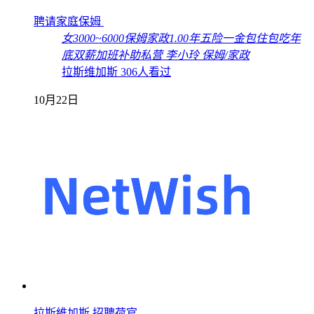
聘请家庭保姆
女
3000~6000
保姆
家政
1.00年
五险一金
包住
包吃
年
底双薪
加班补助
私营
李小玲
保姆/家政
拉斯维加斯
306人看过
10月22日
拉斯維加斯 招聘荷官