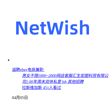
诚聘ebay电商兼职
男女不限
1000~2000
网店客服
汇生宏图科贸有限公
司
1.00年
周末双休
私营
lsh
其他招聘
拉斯维加斯
451人看过
04月05日