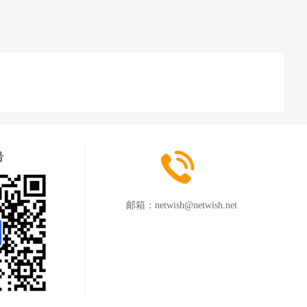
号
邮箱：
netwish@netwish.net