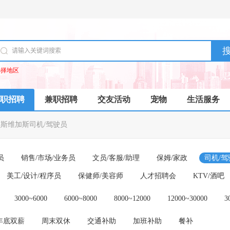
选择地区
职招聘
兼职招聘
交友活动
宠物
生活服务
拉斯维加斯司机/驾驶员
员
销售/市场/业务员
文员/客服/助理
保姆/家政
司机/驾
美工/设计/程序员
保健师/美容师
人才招聘会
KTV/酒吧
3000~6000
6000~8000
8000~12000
12000~30000
3
年底双薪
周末双休
交通补助
加班补助
餐补