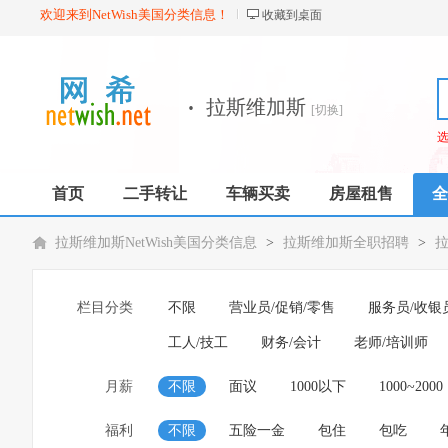
欢迎来到NetWish美国分类信息！
收藏到桌面
·
拉斯维加斯
[切换]
首页
二手转让
车辆买卖
房屋租售
全
拉斯维加斯NetWish美国分类信息
>
拉斯维加斯全职招聘
>
栏目分类
不限
营业员/促销/零售
服务员/收银
工人/技工
财务/会计
老师/培训师
月薪
不限
面议
1000以下
1000~2000
福利
不限
五险一金
包住
包吃