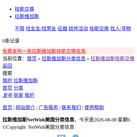
技能交换
拉斯维加斯
不限
找女友/找男友
征婚
结伴活动
技能交换
找人/寻物
0条记录
免费发布一条拉斯维加斯技能交换信息
当前位置：
首页
拉斯维加斯分类信息
拉斯维加斯技能交换
>
>
返回
搜索
我的
拉斯维加斯
首页
分类
发布
商家
我的
首页
|
网站简介
|
广告服务
|
联系我们
|
使用帮助
拉斯维加斯NetWish美国分类信息
，今天是2026-08-08 星期6
©Copyright NetWish美国分类信息