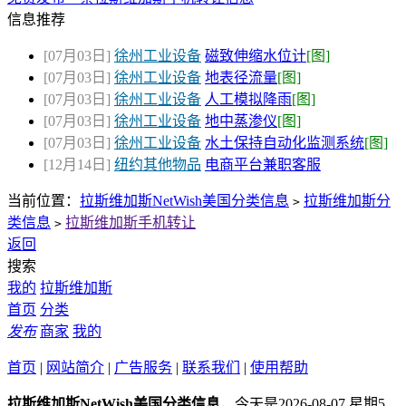
信息推荐
[07月03日]
徐州工业设备
磁致伸缩水位计
[图]
[07月03日]
徐州工业设备
地表径流量
[图]
[07月03日]
徐州工业设备
人工模拟降雨
[图]
[07月03日]
徐州工业设备
地中蒸渗仪
[图]
[07月03日]
徐州工业设备
水土保持自动化监测系统
[图]
[12月14日]
纽约其他物品
电商平台兼职客服
当前位置：
拉斯维加斯NetWish美国分类信息
拉斯维加斯分
>
类信息
拉斯维加斯手机转让
>
返回
搜索
我的
拉斯维加斯
首页
分类
发布
商家
我的
首页
|
网站简介
|
广告服务
|
联系我们
|
使用帮助
拉斯维加斯NetWish美国分类信息
，今天是2026-08-07 星期5