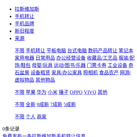
拉斯维加斯
手机转让
手机品牌
新旧程度
来源
不限
手机转让
平板电脑
台式电脑
数码产品转让
笔记本
家用电器
日常用品
办公经营设备
收藏品/工艺品
服装/配
饰/鞋包
母婴/玩具
运动/图书/乐器
门票卡券
工业设备
奇
石盆景
设备租赁
家具/办公家具
照相机
食品农产
网游/
虚拟物品
其他物品
不限
苹果
华为
小米
锤子
OPPO
VIVO
其他
不限
全新
9成新
7成新
5成新
不限
个人
商家
0条记录
免费发布一条拉斯维加斯手机转让信息