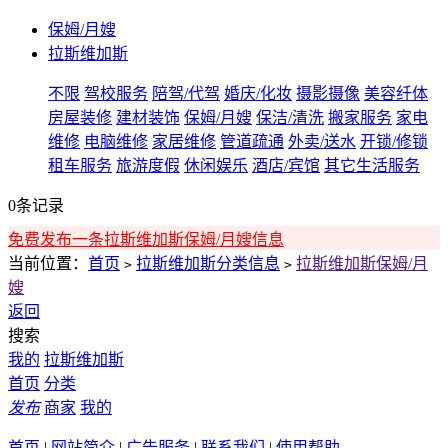
保姆/月嫂
拉斯维加斯
不限
驾校服务
陪驾/代驾
婚庆/化妆
摄影摄像
美容纤体
房屋装修
建材装饰
保姆/月嫂
保洁/清洗
搬家服务
家电
维修
电脑维修
家居维修
管道疏通
外卖/送水
开锁/修锁
租车服务
旅游度假
休闲娱乐
酒店/宾馆
其它生活服务
0条记录
免费发布一条拉斯维加斯保姆/月嫂信息
当前位置：
首页
拉斯维加斯分类信息
拉斯维加斯保姆/月
>
>
嫂
返回
搜索
我的
拉斯维加斯
首页
分类
发布
商家
我的
首页
|
网站简介
|
广告服务
|
联系我们
|
使用帮助