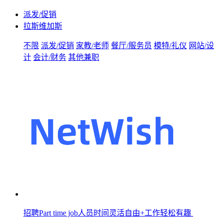
派发/促销
拉斯维加斯
不限
派发/促销
家教/老师
餐厅/服务员
模特/礼仪
网站/设
计
会计/财务
其他兼职
招聘Part time job人员时间灵活自由+工作轻松有趣