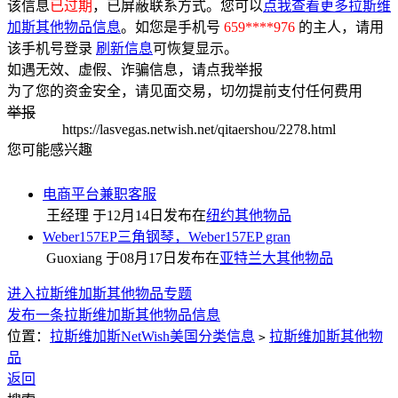
该信息
已过期
，已屏蔽联系方式。您可以
点我查看更多拉斯维
加斯其他物品信息
。如您是手机号
659****976
的主人，请用
该手机号登录
刷新信息
可恢复显示。
如遇无效、虚假、诈骗信息，请点我举报
为了您的资金安全，请见面交易，切勿提前支付任何费用
举报
https://lasvegas.netwish.net/qitaershou/2278.html
您可能感兴趣
电商平台兼职客服
王经理 于
12月14日
发布在
纽约其他物品
Weber157EP三角钢琴，Weber157EP gran
Guoxiang 于
08月17日
发布在
亚特兰大其他物品
进入拉斯维加斯其他物品专题
发布一条拉斯维加斯其他物品信息
位置：
拉斯维加斯NetWish美国分类信息
拉斯维加斯其他物
>
品
返回