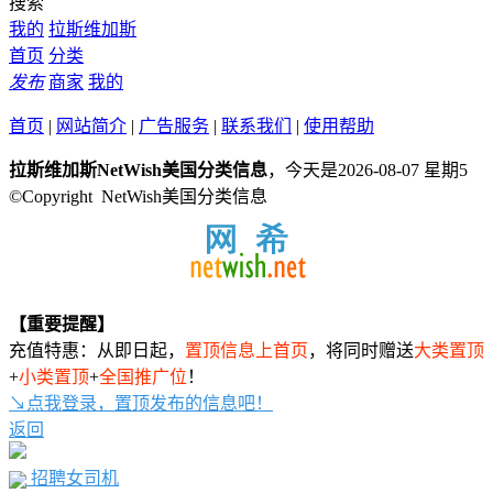
搜索
我的
拉斯维加斯
首页
分类
发布
商家
我的
首页
|
网站简介
|
广告服务
|
联系我们
|
使用帮助
拉斯维加斯NetWish美国分类信息
，今天是2026-08-07 星期5
©Copyright NetWish美国分类信息
【重要提醒】
充值特惠：从即日起，
置顶信息上首页
，将同时赠送
大类置顶
+
小类置顶
+
全国推广位
！
↘点我登录，置顶发布的信息吧！
返回
招聘女司机