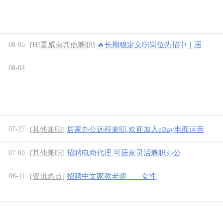
08-05
[HI夏威夷其他兼职]
🔥长期稳定文职岗位热招中｜居
家内勤，可零基础
08-04
07-27
[其他兼职]
居家办公远程兼职,欢迎加入eBay电商运营
大家庭创收
07-03
[其他兼职]
招聘电商代理 可居家灵活兼职办公
06-11
[资讯热点]
招聘中文家教老师——女性