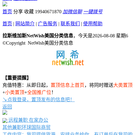
首页
分享
收藏
19940671870
加微信聊
一键拨号
首页
|
网站简介
|
广告服务
|
联系我们
|
使用帮助
拉斯维加斯NetWish美国分类信息
，今天是2026-08-08 星期6
©Copyright NetWish美国分类信息
【重要提醒】
充值特惠：从即日起，
置顶信息上首页
，将同时赠送
大类置顶
+
小类置顶
+
全国推广位
！
↘点我登录，置顶发布的信息吧！
返回
远程兼职 在家办公
其他兼职
环球国际商贸
工作内容：我司提供货源，安排业务给你，有订单后在我司的