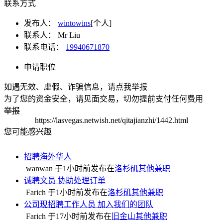
联系方式
发布人：
wintowins
[个人]
联系人：
Mr Liu
联系电话：
19940671870
申请职位
如遇无效、虚假、诈骗信息，请点我举报
为了您的资金安全，请见面交易，切勿提前支付任何费用
举报
https://lasvegas.netwish.net/qitajianzhi/1442.html
您可能感兴趣
招聘海外华人
wanwan 于
1小时前
发布在
洛杉矶其他兼职
诚聘文员 协助处理订单
Farich 于
1小时前
发布在
洛杉矶其他兼职
公司现招聘工作人员 加入我们的团队
Farich 于
17小时前
发布在
旧金山其他兼职