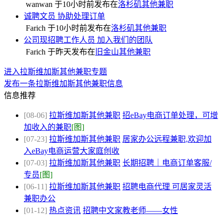
wanwan 于
10小时前
发布在
洛杉矶其他兼职
诚聘文员 协助处理订单
Farich 于
10小时前
发布在
洛杉矶其他兼职
公司现招聘工作人员 加入我们的团队
Farich 于
昨天
发布在
旧金山其他兼职
进入拉斯维加斯其他兼职专题
发布一条拉斯维加斯其他兼职信息
信息推荐
[08-06]
拉斯维加斯其他兼职
招eBay电商订单处理，可增
加收入的兼职
[图]
[07-23]
拉斯维加斯其他兼职
居家办公远程兼职,欢迎加
入eBay电商运营大家庭创收
[07-03]
拉斯维加斯其他兼职
长期招聘｜电商订单客服/
专员
[图]
[06-11]
拉斯维加斯其他兼职
招聘电商代理 可居家灵活
兼职办公
[01-12]
热点资讯
招聘中文家教老师——女性