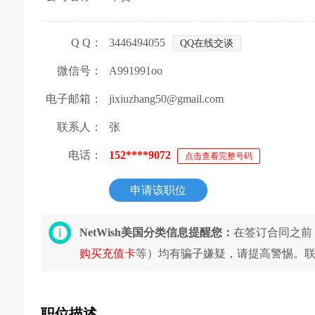
Q Q：
3446494055
QQ在线交谈
微信号：
A991991oo
电子邮箱：
jixiuzhang50@gmail.com
联系人：
张
电话：
152****9072
点击查看完整号码
申请该职位
NetWish美国分类信息提醒您：
在签订合同之前
购买充值卡
等）均有骗子嫌疑，请提高警惕。
职位描述