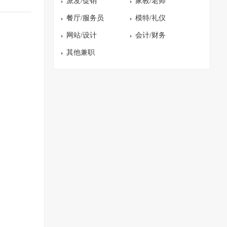
派发/促销
家教/老师
餐厅/服务员
模特/礼仪
网站/设计
会计/财务
其他兼职