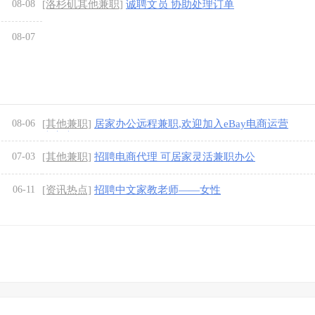
08-08
[洛杉矶其他兼职]
诚聘文员 协助处理订单
08-07
08-06
[其他兼职]
居家办公远程兼职,欢迎加入eBay电商运营
大家庭创收
07-03
[其他兼职]
招聘电商代理 可居家灵活兼职办公
06-11
[资讯热点]
招聘中文家教老师——女性